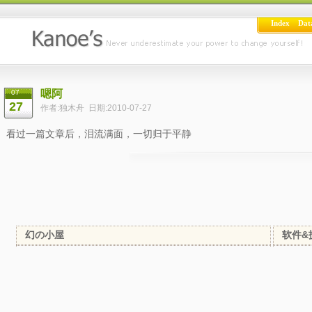
Index
Dat
嗯阿
07
27
作者:独木舟 日期:2010-07-27
看过一篇文章后，泪流满面，一切归于平静
幻の小屋
软件&