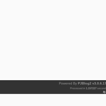
Powered By
PJBlog2 v3.0.6.1
Processed in
1.157227
second(
粤