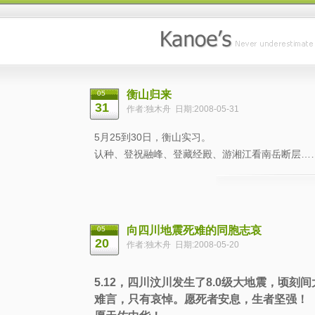
衡山归来
05
31
作者:独木舟 日期:2008-05-31
5月25到30日，衡山实习。
认种、登祝融峰、登藏经殿、游湘江看南岳断层…
向四川地震死难的同胞志哀
05
20
作者:独木舟 日期:2008-05-20
5.12，四川汶川发生了8.0级大地震，顷
难言，只有哀悼。愿死者安息，生者坚强！