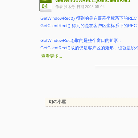
GetWindowRect与GetClientRect
04
作者:独木舟 日期:2008-05-04
GetWindowRect() 得到的是在屏幕坐标系下的
GetClientRect() 得到的是在客户区坐标系下
GetWindowRect()取的是整个窗口的矩形；
GetClientRect()取的仅是客户区的矩形，也就
查看更多...
幻の小屋