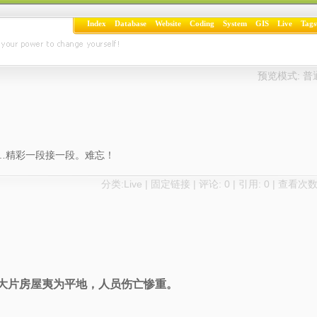
Index
Database
Website
Coding
System
GIS
Live
Tags
预览模式:
普
…精彩一段接一段。难忘！
分类:
Live
|
固定链接
|
评论: 0
| 引用: 0 | 查看次数:
刻间大片房屋夷为平地，人员伤亡惨重。