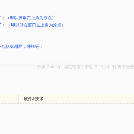
RECT；（即以屏幕左上角为原点）
的RECT； （即以所在窗口左上角为原点）
是说不包括标题栏，外框等；
分类:
Coding
|
固定链接
|
评论: 0
| 引用: 0 | 查看次数:
软件&技术