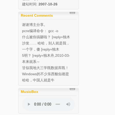
建站时间:
2007-10-26
Recent Comments
谢谢博主分享。
pcre编译命令： gcc -o
pcre_de...
什么被你搞砸啦？ [reply=独木
舟,2010...
沙发…… 哈哈，别人就是我，
帮忙种草的…… 我...
一个字，傻 [reply=独木
舟,2010-03...
5明？ [reply=独木舟,2010-03-
1...
本来就系～
甘似我地大三学既数据库既！
Windows的不少东西貌似都是
在中国研发
哈哈，中国人就是牛
MusicBox