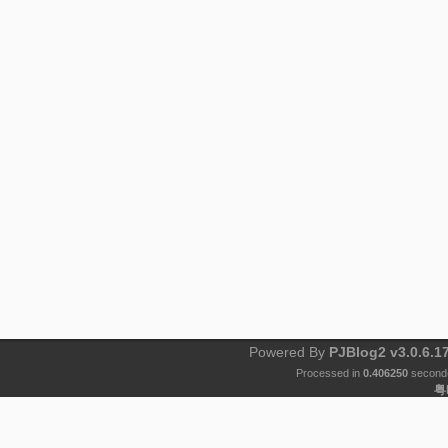
Powered By
PJBlog2 v3.0.6.1
Processed in
0.406250
second(
粤