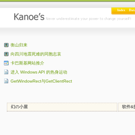
Index
Dat
衡山归来
向四川地震死难的同胞志哀
卡巴斯基网站推介
进入 Windows API 的热身运动
GetWindowRect与GetClientRect
幻の小屋
软件&